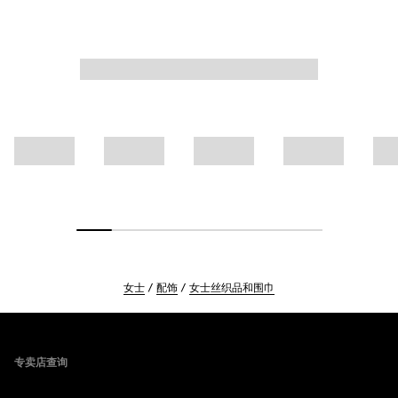
女士
配饰
女士丝织品和围巾
Footer
专卖店查询