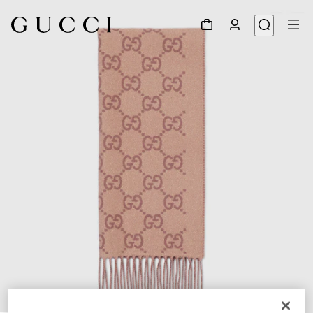
1
/
3