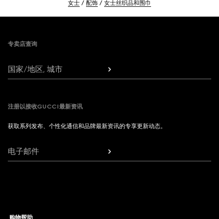
女士
配饰
女士丝织品和围巾
Footer
专卖店查询
国家/地区, 城市
注册以接收GUCCI最新资讯
获取系列发布、个性化通信和品牌最新资讯的专享更新动态。
电子邮件
购物帮助