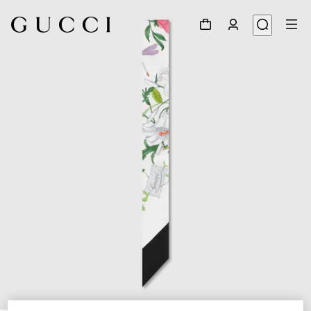
1
/
2