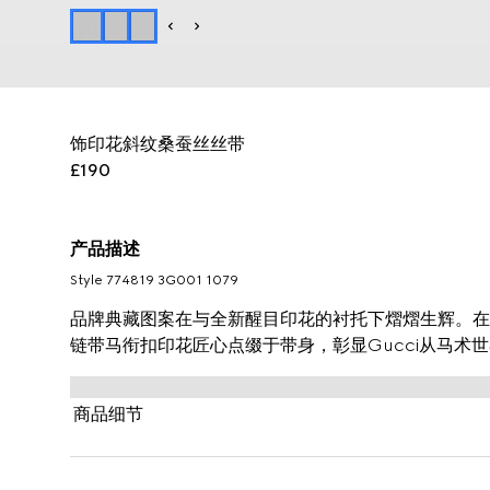
饰印花斜纹桑蚕丝丝带
£190
产品描述
Style ‎774819 3G001 1079
品牌典藏图案在与全新醒目印花的衬托下熠熠生辉。在
链带马衔扣印花匠心点缀于带身，彰显Gucci从马术
商品细节