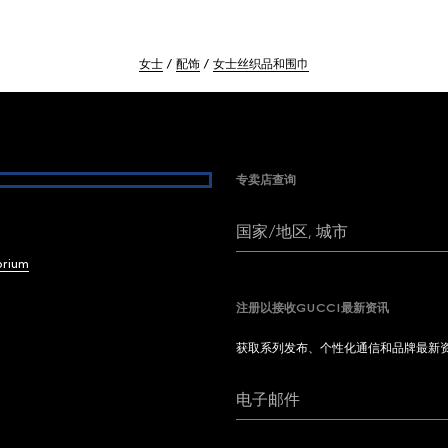
女士
配饰
女士丝织品和围巾
专卖店查询
国家/地区, 城市
brium
注册以接收GUCCI最新资讯
获取系列发布、个性化通信和品牌最新
电子邮件