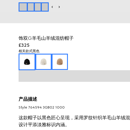
饰双G羊毛山羊绒混纺帽子
£325
相关款式
黑色
产品描述
Style ‎764594 3GB02 1000
这款帽子以黑色匠心呈现，采用罗纹针织羊毛山羊绒混
设计平添淡雅标识内涵。