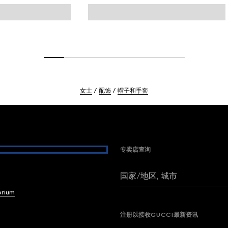
女士
配饰
帽子和手套
专卖店查询
国家/地区, 城市
brium
注册以接收GUCCI最新资讯