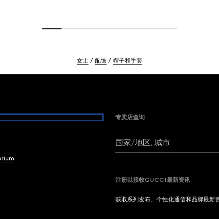
女士
配饰
帽子和手套
专卖店查询
国家/地区, 城市
brium
注册以接收GUCCI最新资讯
获取系列发布、个性化通信和品牌最新