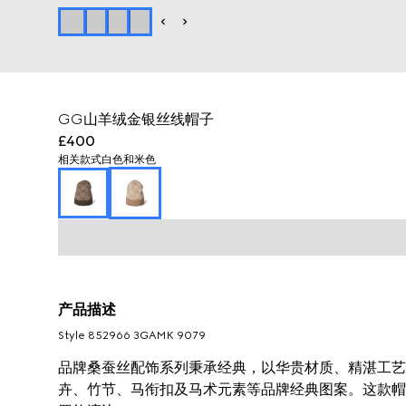
GG山羊绒金银丝线帽子
£400
相关款式
白色和米色
产品描述
Style ‎852966 3GAMK 9079
品牌桑蚕丝配饰系列秉承经典，以华贵材质、精湛工艺与
卉、竹节、马衔扣及马术元素等品牌经典图案。这款帽