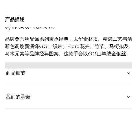
产品描述
Style ‎852969 3GAMK 9079
品牌桑蚕丝配饰系列秉承经典，以华贵材质、精湛工艺与清
新色调焕新演绎GG、织带、Flora花卉、竹节、马衔扣及
马术元素等品牌经典图案。这款手套以GG山羊绒金银丝线
面料打造，匠心缀饰罗纹滚边。
商品细节
我们的承诺