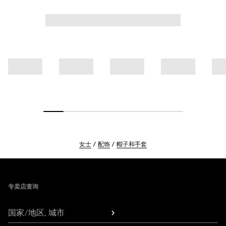
女士
配饰
帽子和手套
Footer
专卖店查询
国家/地区, 城市