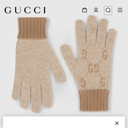
1
/
3