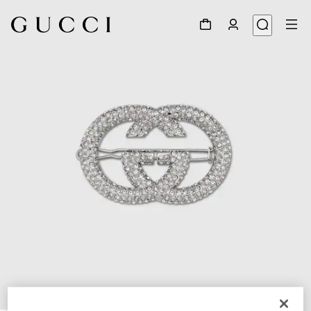
1
/
3