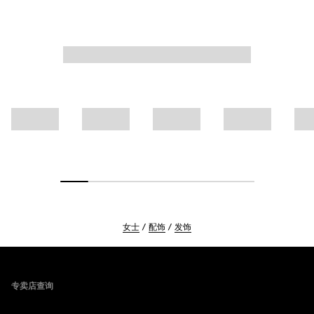
女士
配饰
发饰
Footer
专卖店查询