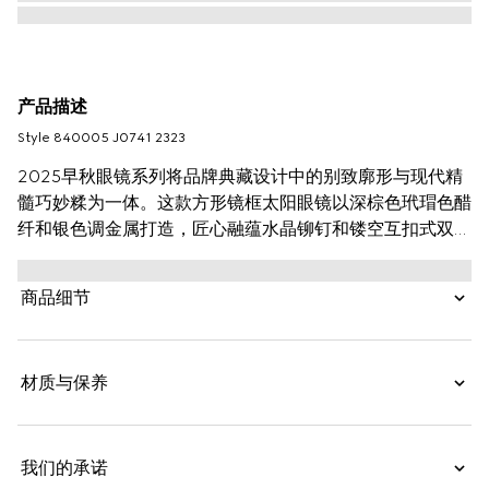
产品描述
Style ‎840005 J0741 2323
2025早秋眼镜系列将品牌典藏设计中的别致廓形与现代精
髓巧妙糅为一体。这款方形镜框太阳眼镜以深棕色玳瑁色醋
纤和银色调金属打造，匠心融蕴水晶铆钉和镂空互扣式双
G。
商品细节
材质与保养
我们的承诺