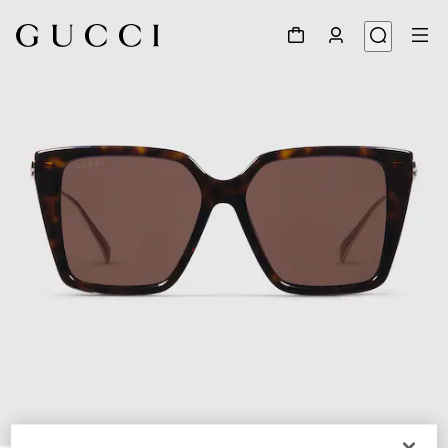
1
/
4