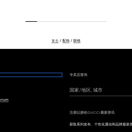
女士
配饰
眼镜
专卖店查询
国家/地区, 城市
brium
注册以接收GUCCI最新资讯
获取系列发布、个性化通信和品牌最新