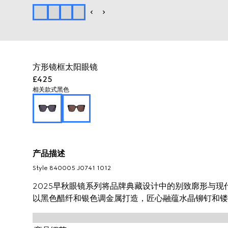
方形镜框太阳眼镜
£425
相关款式
黑色
产品描述
Style ‎840005 J0741 1012
2025早秋眼镜系列将品牌典藏设计中的别致廓形与
以黑色醋纤和银色调金属打造，匠心融蕴水晶铆钉和镂