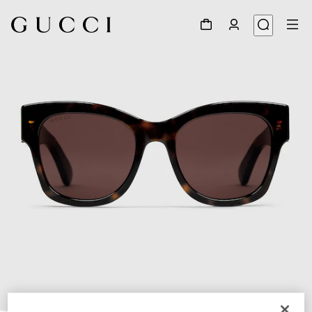
1
/
3