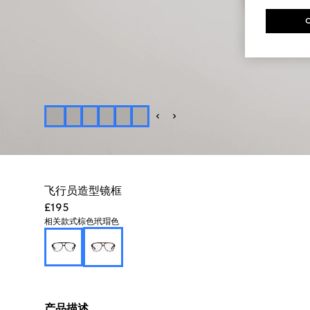
飞行员造型镜框
£195
相关款式
棕色玳瑁色
产品描述