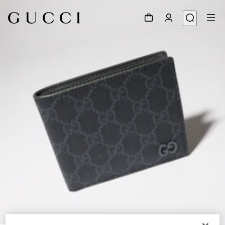
1
/
4