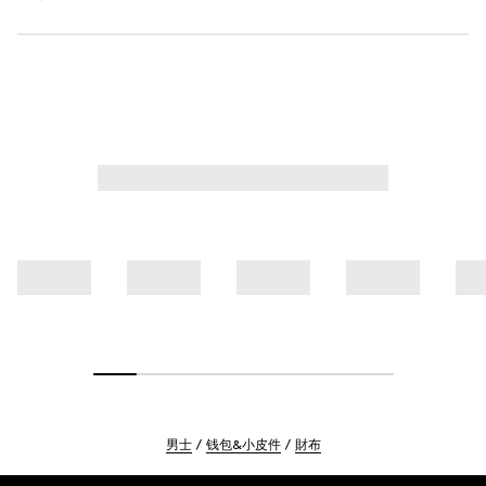
男士
钱包&小皮件
財布
Footer