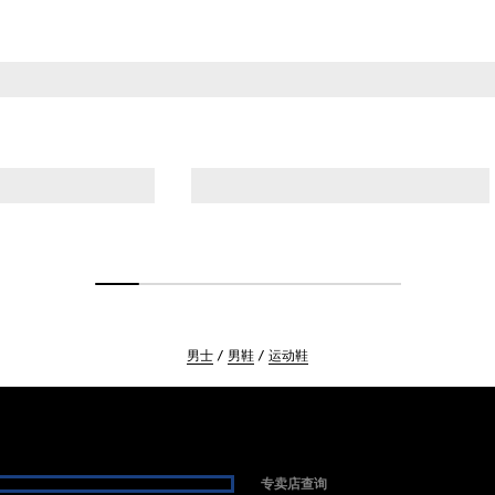
男士
男鞋
运动鞋
专卖店查询