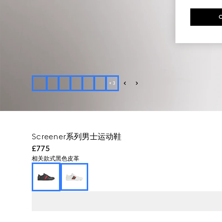
+
3
Screener系列男士运动鞋
£775
相关款式
黑色皮革