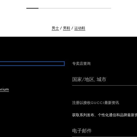
男士
男鞋
运动鞋
专卖店查询
国家/地区, 城市
brium
注册以接收GUCCI最新资讯
获取系列发布、个性化通信和品牌最新
电子邮件