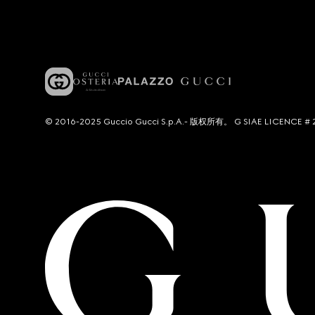
© 2016-2025 Guccio Gucci S.p.A.- 版权所有。 G SIAE LICENCE # 2