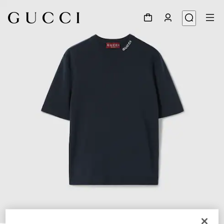
1
/
7