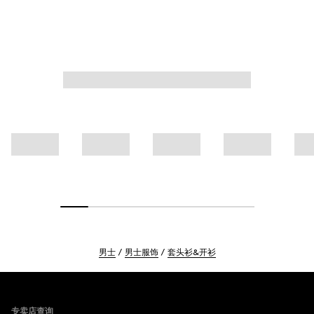
男士
男士服饰
套头衫&开衫
Footer
专卖店查询