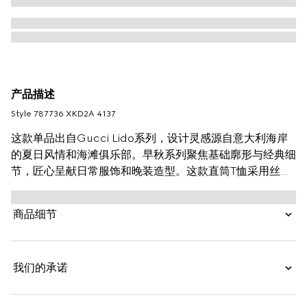
产品描述
Style ‎787736 XKD2A 4137
这款单品出自Gucci Lido系列，设计灵感源自意大利海岸
的夏日风情和海滩俱乐部。早秋系列聚焦基础廓形与经典细
节，匠心呈献日常服饰和晚装造型。这款直筒T恤采用丝棉
混纺针织面料精制而成，领口处的Gucci嵌花更展个性风
采。
商品细节
我们的承诺