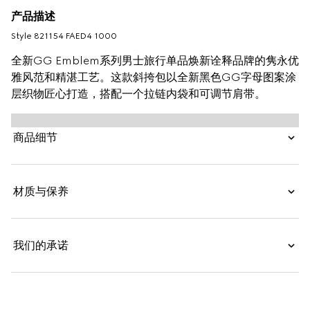
产品描述
Style ‎821154 FAED4 1000
全新GG Emblem系列男士旅行单品焕新诠释品牌的隽永优
雅风范和精湛工艺。这款斜挎包以全新黑色GG字母图案涂
层织物匠心打造，搭配一个拉链内袋和可调节肩带。
商品细节
材质与保养
我们的承诺