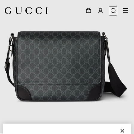
1
/
7