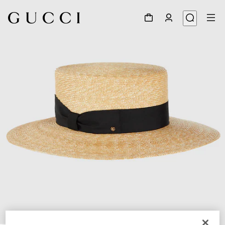
1
/
5