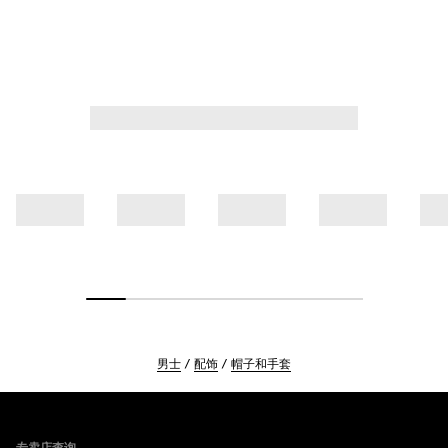
男士
配饰
帽子和手套
Footer