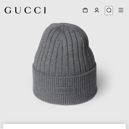
1
/
4