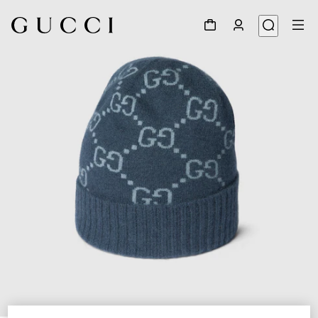
1
/
4