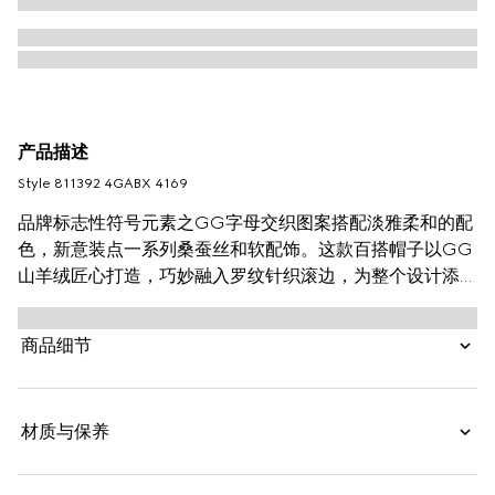
产品描述
Style ‎811392 4GABX 4169
品牌标志性符号元素之GG字母交织图案搭配淡雅柔和的配
色，新意装点一系列桑蚕丝和软配饰。这款百搭帽子以GG
山羊绒匠心打造，巧妙融入罗纹针织滚边，为整个设计添饰
点睛之笔。
商品细节
材质与保养