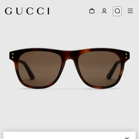
1
/
3