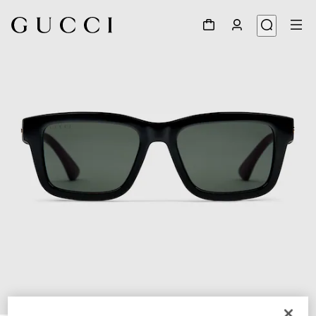
1
/
3