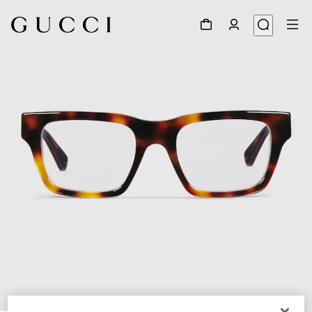
1
/
5