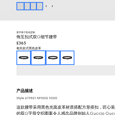
首字母个性化定制
饰互扣式双G细节腰带
£365
相关款式
黑色皮革
产品描述
Style ‎673921 AP00G 1000
这款腰带采用黑色光面皮革材质搭配方形搭扣，匠心装
的双G字母交织图案令人感念品牌创始人Guccio Gu