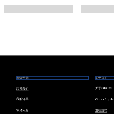
Footer
购物帮助
关于公司
关于GUCCI
联系我们
我的订单
Gucci Equili
常见问题
道德规范