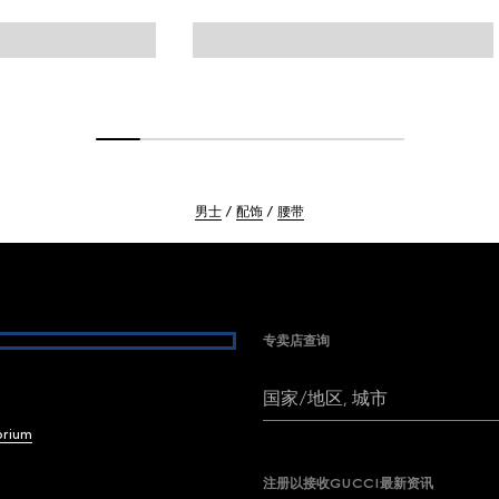
男士
配饰
腰带
专卖店查询
国家/地区, 城市
brium
注册以接收GUCCI最新资讯