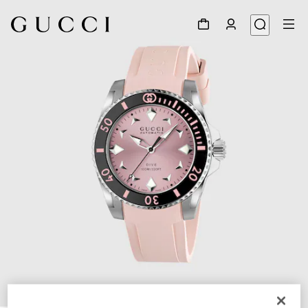
1
/
4