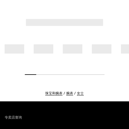
珠宝和腕表
腕表
女士
Footer
专卖店查询