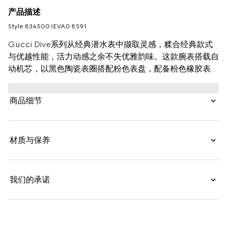
产品描述
Style ‎834500 IEVA0 8591
Gucci Dive系列从经典潜水表中撷取灵感，糅合经典款式
与优越性能，活力动感之余不失优雅韵味。这款腕表搭载自
动机芯，以黑色陶瓷表圈搭配粉色表盘，配备粉色橡胶表
带，尽显精湛制表工艺。
商品细节
材质与保养
我们的承诺