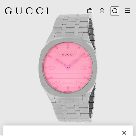
1
/
5