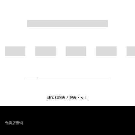
珠宝和腕表
腕表
女士
Footer
专卖店查询