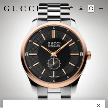
1
/
6