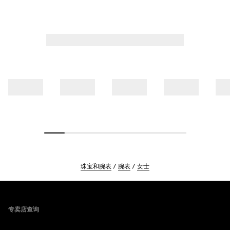
珠宝和腕表
腕表
女士
Footer
专卖店查询