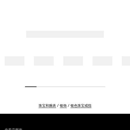
珠宝和腕表
银饰
银色珠宝戒指
Footer