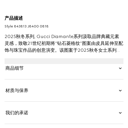
产品描述
Style ‎843813 J8400 0818
2025秋冬系列, Gucci Diamante系列汲取品牌典藏元素
灵感，致敬21世纪初期将“钻石菱格纹”图案由皮具延伸至配
饰与珠宝作品的创意演变。该图案于2025秋冬女士系列中
以现代设计焕新呈现，令人不禁联想起坚韧璀璨的钻石。
商品细节
材质与保养
我们的承诺