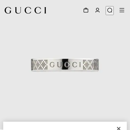
1
/
5