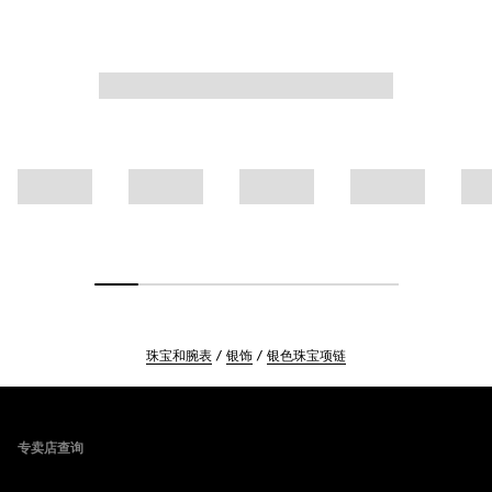
珠宝和腕表
银饰
银色珠宝项链
Footer
专卖店查询