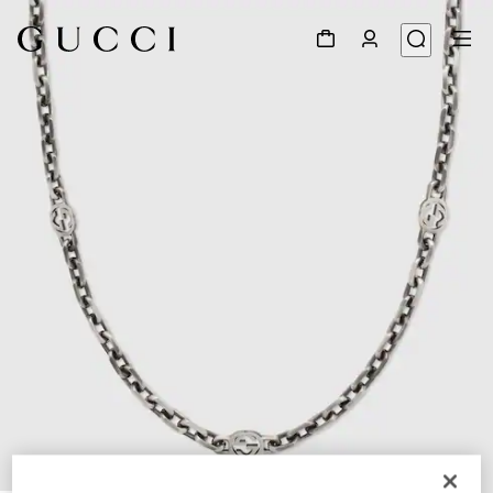
1
/
4