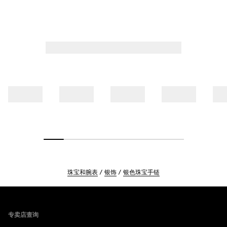
珠宝和腕表
银饰
银色珠宝手链
Footer
专卖店查询