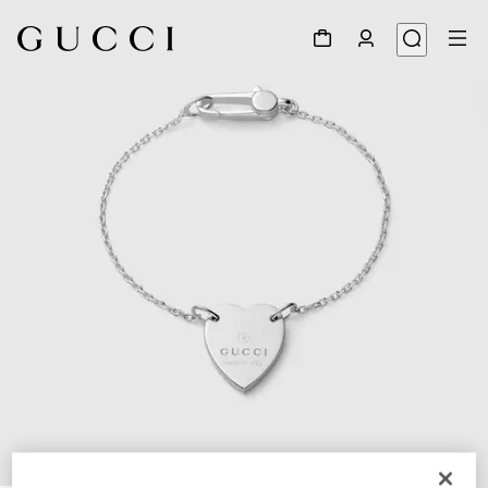
1
/
3