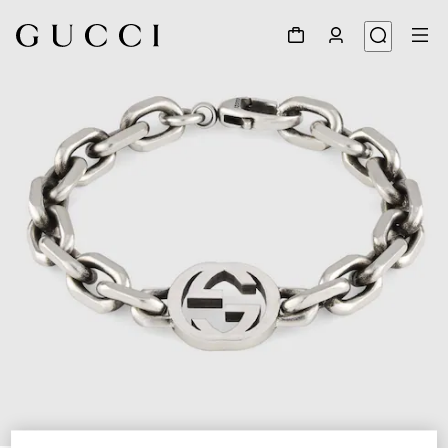
1
/
3