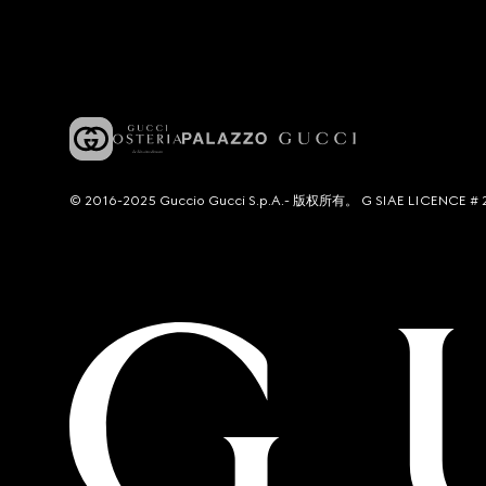
© 2016-2025 Guccio Gucci S.p.A.- 版权所有。 G SIAE LICENCE # 2