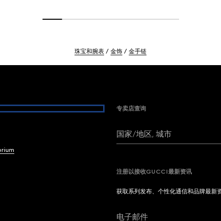
珠宝和腕表
金饰
金手链
专卖店查询
国家/地区, 城市
brium
注册以接收GUCCI最新资讯
获取系列发布、个性化通信和品牌最新
电子邮件