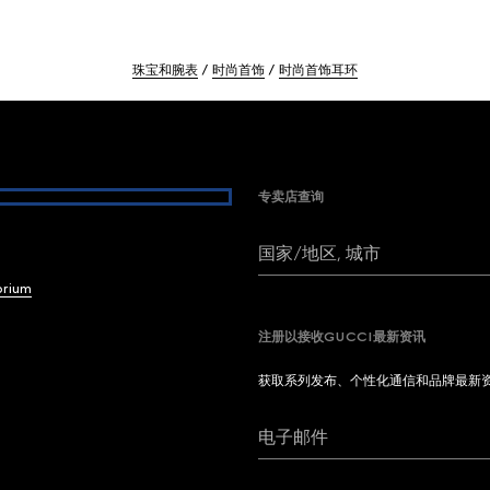
珠宝和腕表
时尚首饰
时尚首饰耳环
专卖店查询
国家/地区, 城市
brium
注册以接收GUCCI最新资讯
获取系列发布、个性化通信和品牌最新
电子邮件