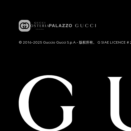
© 2016-2025 Guccio Gucci S.p.A.- 版权所有。 G SIAE LICENCE # 2