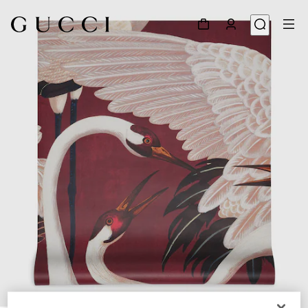
1
/
3