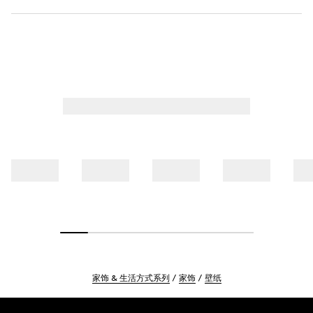
家饰 & 生活方式系列
家饰
壁纸
Footer