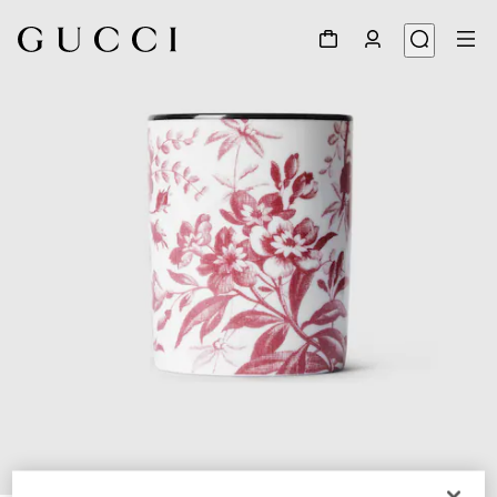
1
/
3