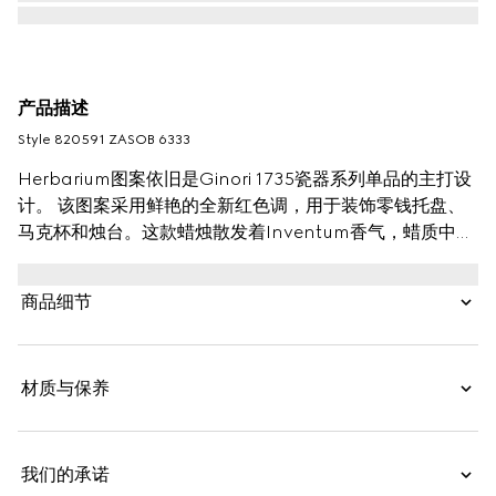
产品描述
Style ‎820591 ZASOB 6333
Herbarium图案依旧是Ginori 1735瓷器系列单品的主打设
计。 该图案采用鲜艳的全新红色调，用于装饰零钱托盘、
马克杯和烛台。这款蜡烛散发着Inventum香气，蜡质中融
入了淡雅的玫瑰芬芳。
商品细节
材质与保养
我们的承诺