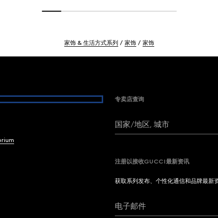
家饰 & 生活方式系列
家饰
家饰
专卖店查询
国家/地区, 城市
brium
注册以接收GUCCI最新资讯
获取系列发布、个性化通信和品牌最新
电子邮件