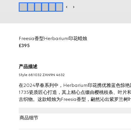
Freesia香型Herbarium印花蜡烛
£395
产品描述
Style ‎681032 ZAN9N 4632
在2024早春系列中，Herbarium印花携优雅蓝色惊
1735瓷质匠心打造，其上精心点缀由樱桃枝条、叶片和花朵
古织物。这款蜡烛为Freesia香型，翩然沁出紫罗兰
商品细节