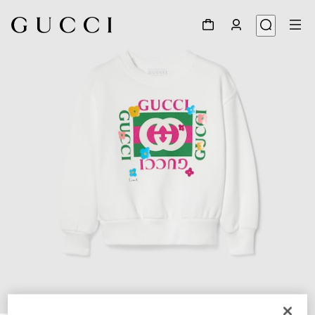
1
/
3