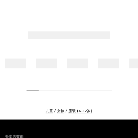
儿童
女孩
服装 (4-12岁)
Footer
专卖店查询