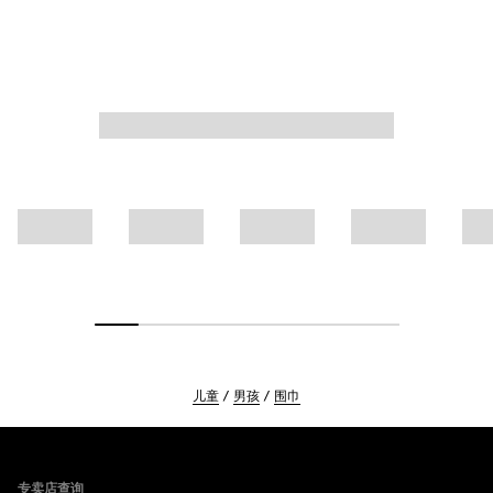
儿童
男孩
围巾
Footer
专卖店查询