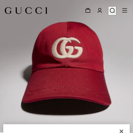
1
/
4