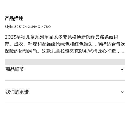
产品描述
Style ‎825174 XJHAQ 4780
2025早秋儿童系列单品以多变风格焕新演绎典藏条纹织
带。成衣、鞋履和配饰缀饰绿色和红色滚边，演绎适合每次
探险的运动风尚。这款儿童拉链夹克以毛毡棉匠心打造，巧
妙融入针织织带细节，尽释别样风采。
商品细节
我们的承诺