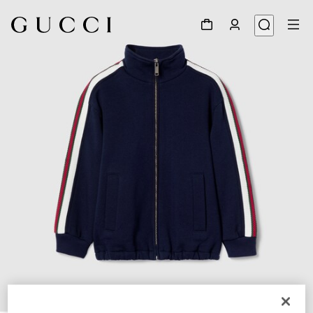
1
/
3