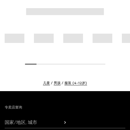
儿童
男孩
服装 (4-12岁)
Footer
专卖店查询
国家/地区, 城市