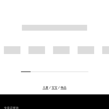
儿童
宝宝
饰品
Footer
专卖店查询