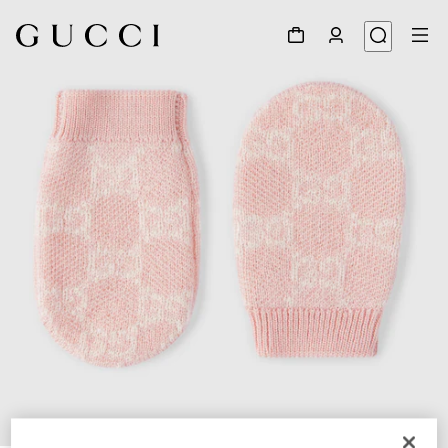
1
/
2