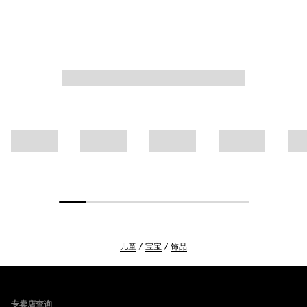
儿童
宝宝
饰品
Footer
专卖店查询