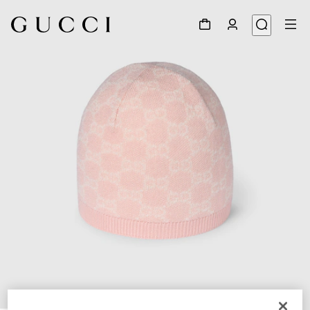
1
/
3