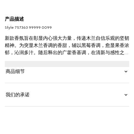
产品描述
Style ‎757363 99999 0099
新款香氛旨在彰显内心强大力量，传递木兰自信乐观的坚韧
精神。为突显木兰香调的香甜，辅以黑莓香调，愈显果香浓
郁，沁润多汁。随后释出的广藿香基调，在清新与感性之间
取得精妙平衡。这款香氛还融入木质香，增添了一丝温柔感
性。椰子香气则散发诱人香草清香，柔和又令人迷醉。尾调
商品细节
以茉莉花的绿意温润花香，交织醇厚麝香。
我们的承诺