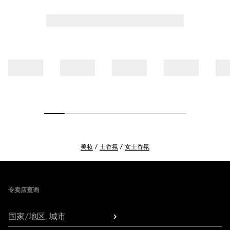
美妆
士香氛
女士香氛
Footer
专卖店查询
国家/地区, 城市