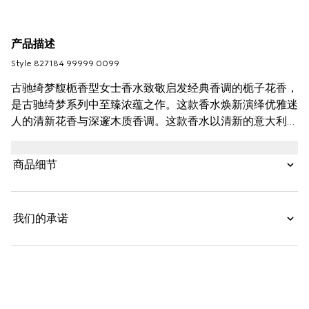
产品描述
Style ‎827184 99999 0099
古驰绮梦馥栀香型女士香水致敬启发经典香调的栀子花香，
是古驰绮梦系列中至臻浓蕴之作。这款香水焕新演绎优雅迷
人的清新花香与深邃木质香调。这款香水以清新的意大利柑
橘香气作为前调，紧随其后的是栀子花香与茉莉花香调交织
的清新芬芳气息。巧妙调配的香气洋溢盎然绿意，而檀香散
商品细节
发出温暖幽远的芬芳。这款香水留香持久，能够为各种场合
注入十足的欢快能量。
我们的承诺