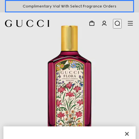
Complimentary Vial With Select Fragrance Orders