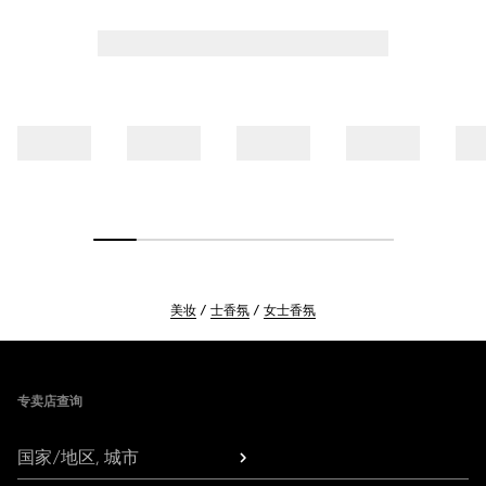
美妆
士香氛
女士香氛
Footer
专卖店查询
国家/地区, 城市