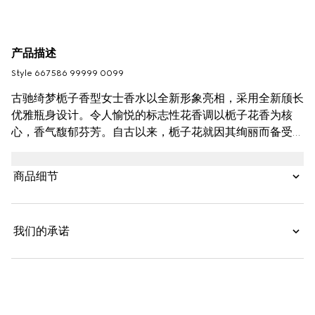
产品描述
Style ‎667586 99999 0099
古驰绮梦栀子香型女士香水以全新形象亮相，采用全新颀长
优雅瓶身设计。令人愉悦的标志性花香调以栀子花香为核
心，香气馥郁芬芳。自古以来，栀子花就因其绚丽而备受推
崇，据说还曾用于调制长生不老药和魔法药水。全新香氛从
这一传说和蕴含神秘力量的理念中汲取灵感，香调由华丽的
商品细节
白色栀子花和明媚的茉莉精萃糅合而成。这一摩登花香调以
令人愉悦的梨花香气作为前调，而黄糖的加入则为香氛的余
韵再添一抹微妙的香甜。
我们的承诺