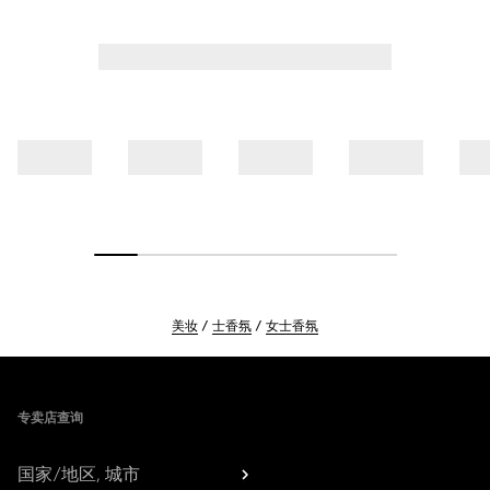
美妆
士香氛
女士香氛
Footer
专卖店查询
国家/地区, 城市