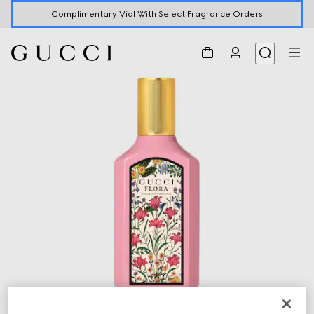
Complimentary Vial With Select Fragrance Orders