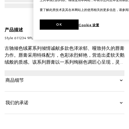
要了解此类技术及其在本网站上的使用相关的更多信息，请参
OK
Cookie 设置
产品描述
Style ‎611234 9PL12 9500
古驰倾色绒雾系列倾情诚献多款色泽浓郁、哑致持久的唇膏
力作。唇膏采用特殊配方，色彩浓烈鲜艳，营造出柔软天鹅
绒般的质感。该系列唇膏以一系列绚丽色调匠心呈现，灵感
源自镀金时代的好莱坞经典电影以及其中的人物角色。大胆
不羁的配色呼应古驰特立独行、自由奔放的设计理念，彰显
商品细节
无拘无束的自我表达精神；每支唇膏均配有华贵的金色调唇
膏管，巧妙融入刻花图案。
我们的承诺