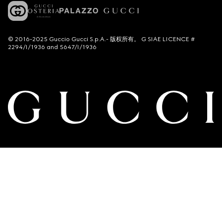
© 2016-2025 Guccio Gucci S.p.A.- 版权所有。 G SIAE LICENCE #
2294/I/1936 and 5647/I/1936