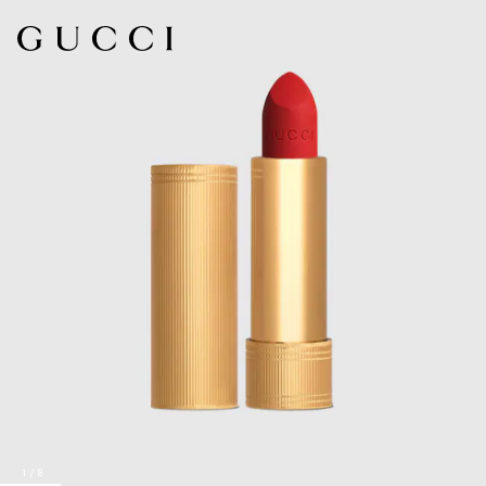
1
/
8