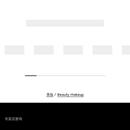
美妆
Beauty Makeup
Footer
专卖店查询