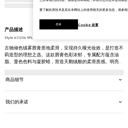
要了解此类技术及其在本网站上的使用相关的更多信息，请参
OK
Cookie 设置
产品描述
Style ‎611234 9PL12 9122
古驰倾色绒雾唇膏质地柔滑，呈现持久哑光妆效，是打造不
羁造型的理想之选。这款唇膏色彩浓郁，专属配方蕴含油
脂、显色色料与凝胶蜡，营造天鹅绒般的柔滑质感。明亮浓
郁色彩一抹即成，呈现纯粹的唇膏色调。丰润柔滑的配方为
双唇带来轻盈滋润感受。这款唇膏采用经典金色调唇膏管设
商品细节
计，刻有装饰性线条图案。
我们的承诺