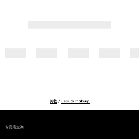
美妆
Beauty Makeup
Footer
专卖店查询