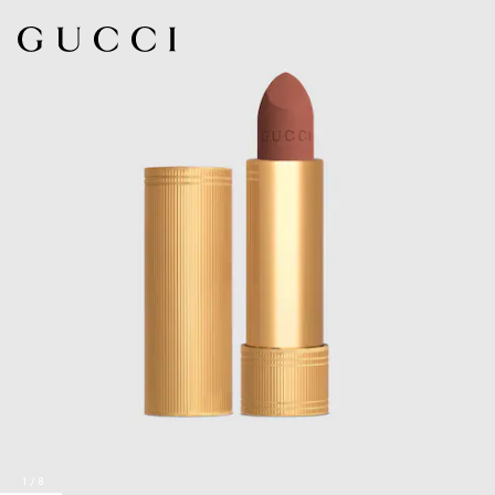
1
/
8