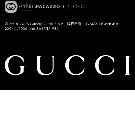
© 2016-2025 Guccio Gucci S.p.A.- 版权所有。 G SIAE LICENCE #
2294/I/1936 and 5647/I/1936