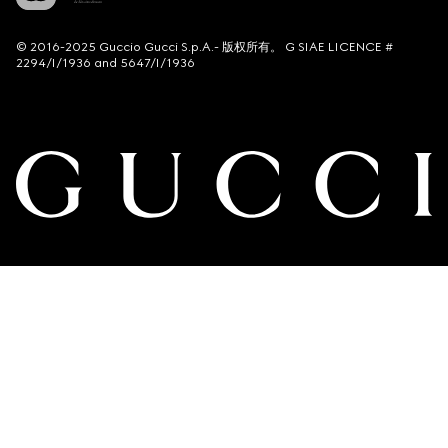
© 2016-2025 Guccio Gucci S.p.A.- 版权所有。 G SIAE LICENCE #
2294/I/1936 and 5647/I/1936