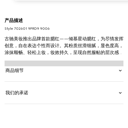
产品描述
Style ‎702601 9PRD9 9006
古驰美妆推出品牌首款腮红——倾慕星动腮红，为尽情发挥
创意，自在表达个性而设计。其粉质丝滑细腻，显色度高，
涂抹顺畅、轻松上妆，妆效持久，呈现自然服帖的层次感妆
容。粉饼质地格外轻薄，融合乳木果油和黑玫瑰油，额外添
加透明质酸，与肌肤自然贴合，适合各种肤质使用。 古驰
商品细节
全新多用途腮红蜜粉，轻轻一抹即刻修饰肤色，为肌肤增添
动人光彩。
我们的承诺