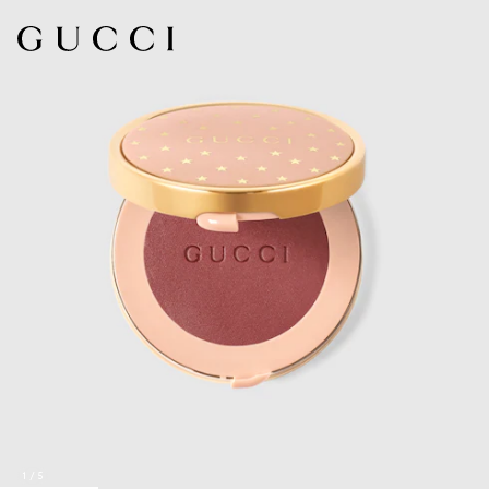
1
/
5