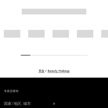
美妆
Beauty Makeup
Footer
专卖店查询
国家/地区, 城市