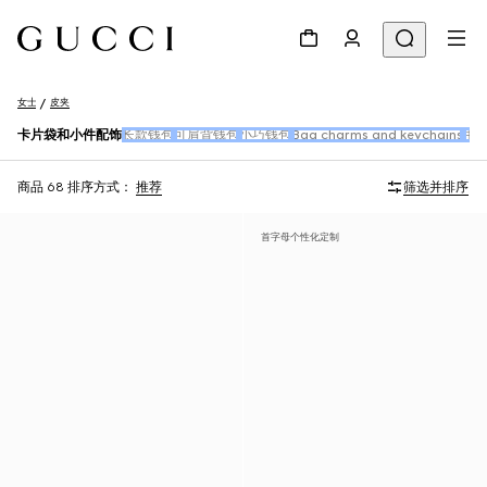
女士
皮夹
卡片袋和小件配饰
长款钱包
可肩背钱包
小巧钱包
Bag charms and keychains
手
商品 68
排序方式：
推荐
筛选并排序
首字母个性化定制