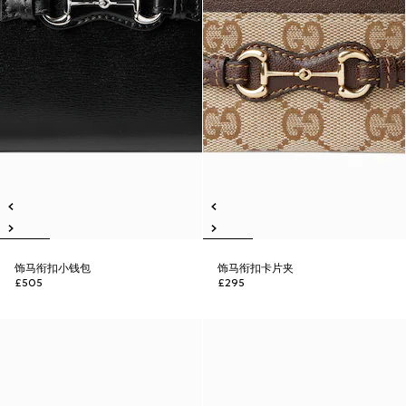
饰马衔扣小钱包
饰马衔扣卡片夹
£505
£295