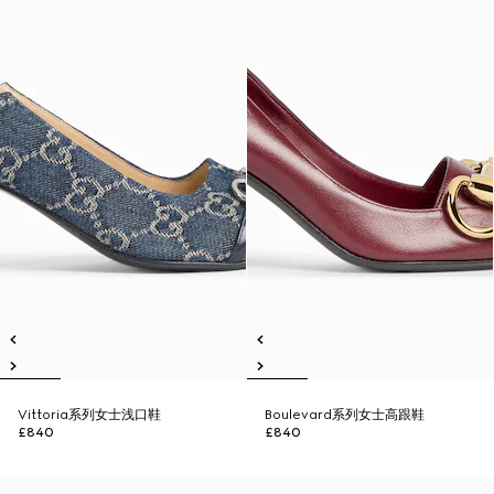
Vittoria系列女士浅口鞋
Boulevard系列女士高跟鞋
£840
£840