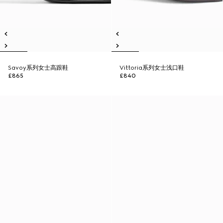
Savoy系列女士高跟鞋
Vittoria系列女士浅口鞋
£865
£840