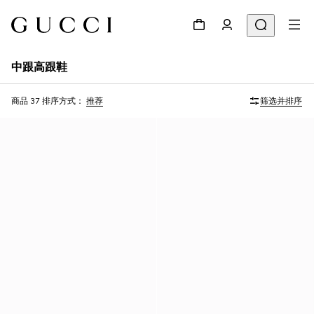
中跟高跟鞋
商品 37
排序方式：
推荐
筛选并排序