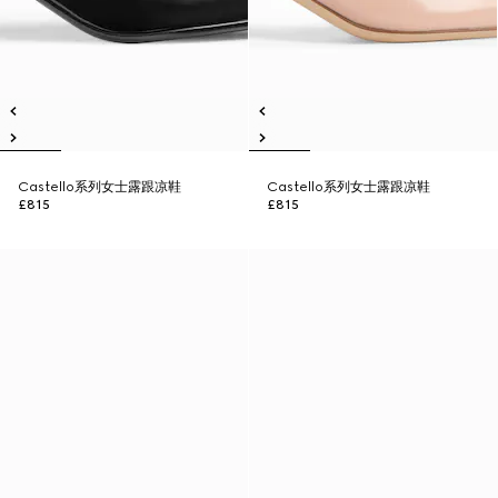
Castello系列女士露跟凉鞋
Castello系列女士露跟凉鞋
£815
£815