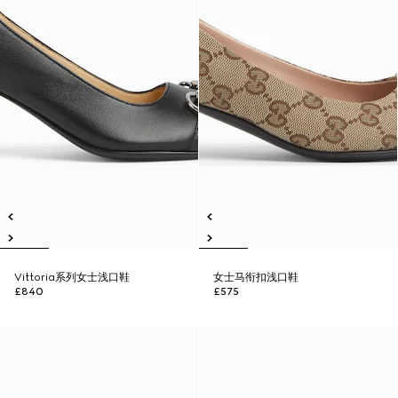
Vittoria系列女士浅口鞋
女士马衔扣浅口鞋
£840
£575