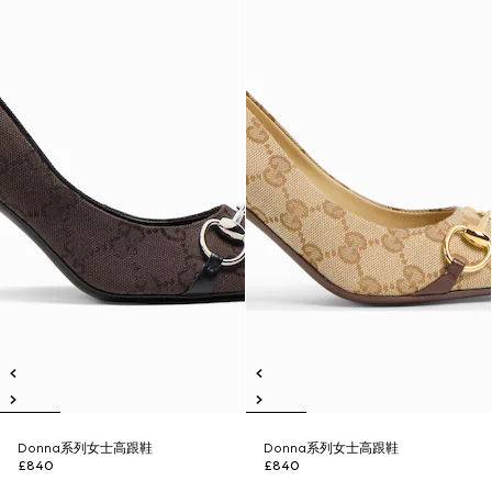
Donna系列女士高跟鞋
Donna系列女士高跟鞋
£840
£840