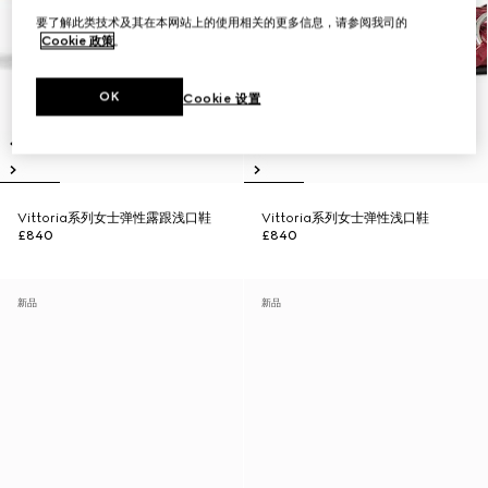
要了解此类技术及其在本网站上的使用相关的更多信息，请参阅我司的
Cookie 政策
。
OK
Cookie 设置
Vittoria系列女士弹性露跟浅口鞋
Vittoria系列女士弹性浅口鞋
£840
£840
新品
新品