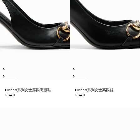
Donna系列女士露跟高跟鞋
Donna系列女士高跟鞋
£840
£840