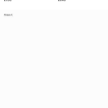
£930
£840
秀场款式