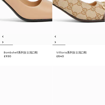
Bombshell系列女士浅口鞋
Vittoria系列女士浅口鞋
£930
£840