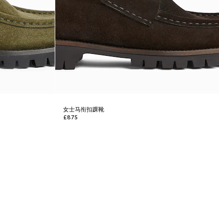
女士马衔扣踝靴
£875