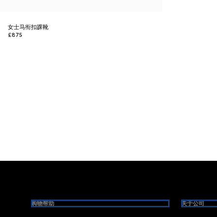
女士马衔扣踝靴
£875
Footer
购物帮助
关于公司