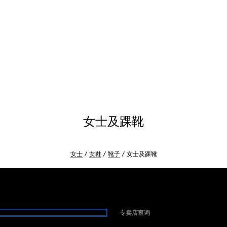
女士及踝靴
女士
女鞋
靴子
女士及踝靴
专卖店查询