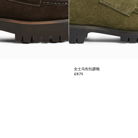
靴
女士马衔扣踝靴
£875