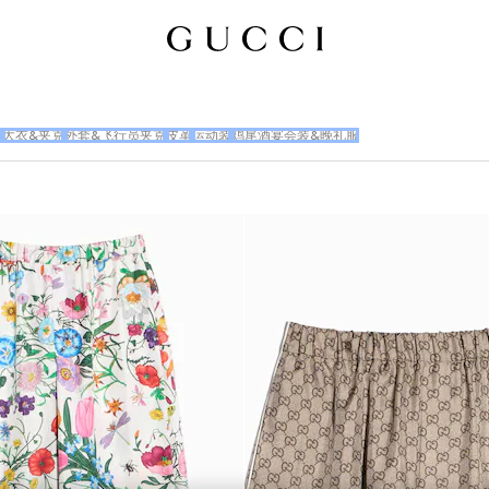
衣
大衣&夹克
外套&飞行员夹克
皮革
运动装
鸡尾酒宴会装&晚礼服