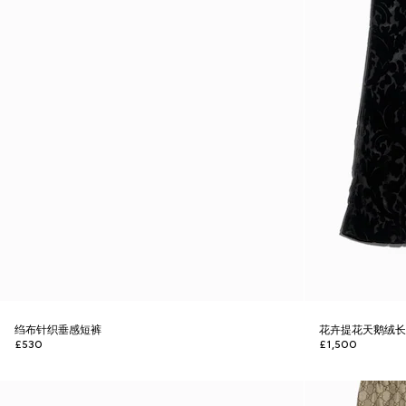
绉布针织垂感短裤
花卉提花天鹅绒
£530
£1,500