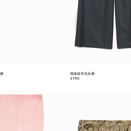
短裤
细条纹羊毛长裤
£790