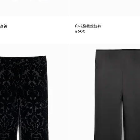
紧身裤
印花桑蚕丝短裤
£600