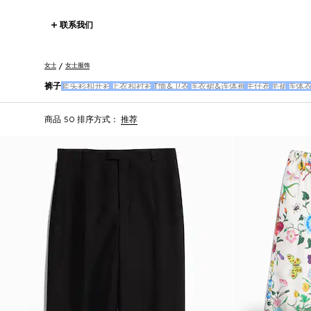
联系我们
女士
女士服饰
裤子
套头衫和开衫
上衣和衬衫
T恤&卫衣
连衣裙&连体裤
牛仔布
半裙
连体
商品 50
排序方式：
推荐