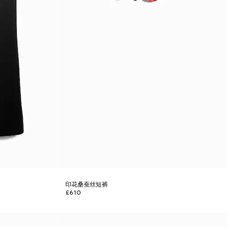
印花桑蚕丝短裤
£610