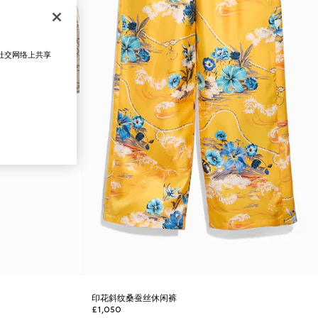
在社交网络上共享
印花斜纹桑蚕丝休闲裤
£1,050