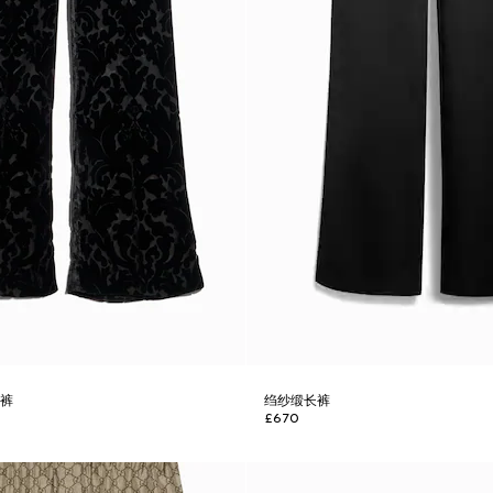
长裤
绉纱缎长裤
£670